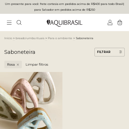
Um presente para você: frete cortesia em pedidos acima de R$400 para todo Brasilㅤ|ㅤ
para Salvador em pedidos acima de R$250
0
Início
>
breadcrumbs.rituais
>
Para o ambiente
>
Saboneteira
Saboneteira
FILTRAR
Limpar filtros
Rosa