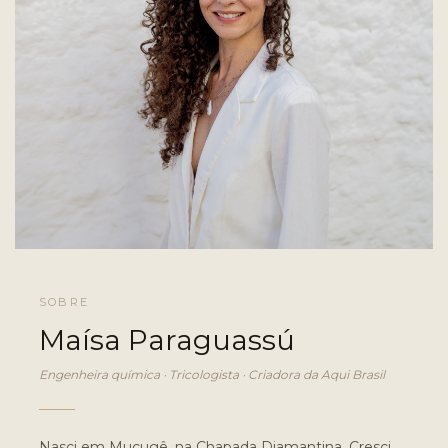
SOBRE
Maísa Paraguassú
Engenheira química · Tricologista · Criadora da Aqui Brasil
Nasci em Mucugê, na Chapada Diamantina. Cresci