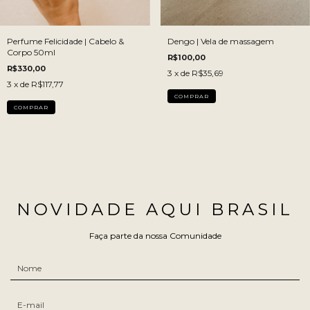
Perfume Felicidade | Cabelo &
Dengo | Vela de massagem
Corpo 50ml
R$100,00
R$330,00
3
x de
R$35,69
3
x de
R$117,77
COMPRAR
COMPRAR
NOVIDADE AQUI BRASIL
Faça parte da nossa Comunidade