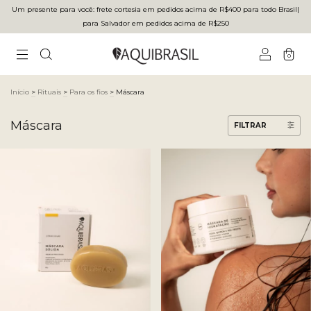
Um presente para você: frete cortesia em pedidos acima de R$400 para todo Brasilㅤ|ㅤ
para Salvador em pedidos acima de R$250
0
Início
>
Rituais
>
Para os fios
>
Máscara
Máscara
FILTRAR