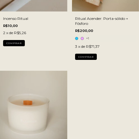
Incenso Ritual
Ritual Acender: Porta-sólido +
Fósforo
R$10,00
R$200,00
2
x de
R$5,26
+1
3
x de
R$71,37
COMPRAR