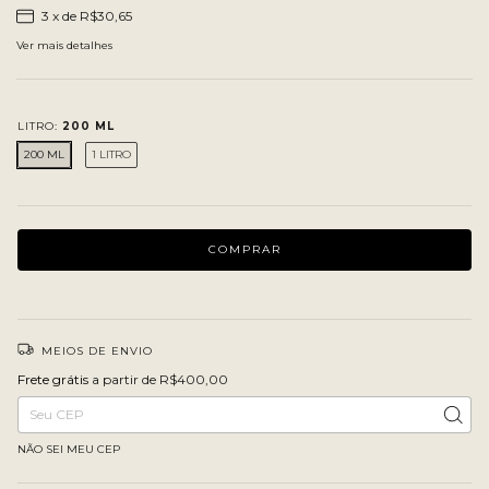
3
x de
R$30,65
Ver mais detalhes
LITRO:
200 ML
200 ML
1 LITRO
MEIOS DE ENVIO
Frete grátis
R$400,00
Frete grátis
a partir de
R$400,00
Entregas para o CEP:
ALTERAR CEP
NÃO SEI MEU CEP