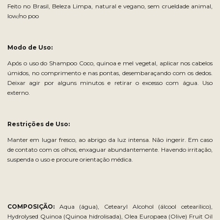
Feito no Brasil, Beleza Limpa, natural e vegano, sem crueldade animal,
low/no poo
Modo de Uso:
Após o uso do Shampoo Coco, quinoa e mel vegetal, aplicar nos cabelos
úmidos, no comprimento e nas pontas, desembaraçando com os dedos.
Deixar agir por alguns minutos e retirar o excesso com água. Uso
externo.
Restrições de Uso:
Manter em lugar fresco, ao abrigo da luz intensa. Não ingerir. Em caso
de contato com os olhos, enxaguar abundantemente. Havendo irritação,
suspenda o uso e procure orientação médica.
COMPOSIÇÃO:
Aqua (água), Cetearyl Alcohol (álcool cetearílico),
Hydrolysed Quinoa (Quinoa hidrolisada), Olea Europaea (Olive) Fruit Oil