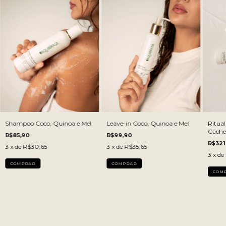
Shampoo Coco, Quinoa e Mel
Leave-in Coco, Quinoa e Mel
Ritual
Cache
R$85,90
R$99,90
R$321
3
x de
R$30,65
3
x de
R$35,65
3
x de
COMPRAR
COMPRAR