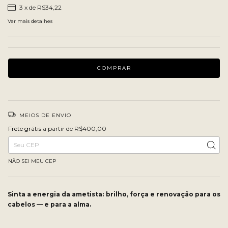
3
x de
R$34,22
Ver mais detalhes
MEIOS DE ENVIO
Frete grátis
R$400,00
Frete grátis
a partir de
R$400,00
Entregas para o CEP:
ALTERAR CEP
NÃO SEI MEU CEP
Sinta a energia da ametista: brilho, força e renovação para os
cabelos — e para a alma.