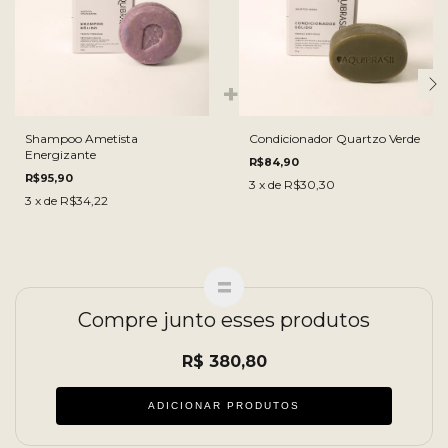
Shampoo Ametista
Condicionador Quartzo Verde
Energizante
R$84,90
R$95,90
3
x de
R$30,30
3
x de
R$34,22
Compre junto esses produtos
R$ 380,80
ADICIONAR PRODUTOS