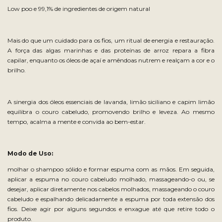
Low poo e 99,1% de ingredientes de origem natural
Mais do que um cuidado para os fios, um ritual de energia e restauração.
A força das algas marinhas e das proteínas de arroz repara a fibra
capilar, enquanto os óleos de açaí e amêndoas nutrem e realçam a cor e o
brilho.
A sinergia dos óleos essenciais de lavanda, limão siciliano e capim limão
equilibra o couro cabeludo, promovendo brilho e leveza. Ao mesmo
tempo, acalma a mente e convida ao bem-estar.
Modo de Uso:
molhar o shampoo sólido e formar espuma com as mãos. Em seguida,
aplicar a espuma no couro cabeludo molhado, massageando-o ou, se
desejar, aplicar diretamente nos cabelos molhados, massageando o couro
cabeludo e espalhando delicadamente a espuma por toda extensão dos
fios. Deixe agir por alguns segundos e enxague até que retire todo o
produto.