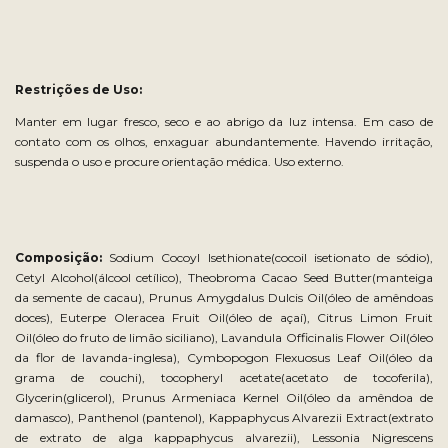
Restrições de Uso:
Manter em lugar fresco, seco e ao abrigo da luz intensa. Em caso de
contato com os olhos, enxaguar abundantemente. Havendo irritação,
suspenda o uso e procure orientação médica. Uso externo.
Composição:
Sodium Cocoyl Isethionate(cocoil isetionato de sódio),
Cetyl Alcohol(álcool cetílico), Theobroma Cacao Seed Butter(manteiga
da semente de cacau), Prunus Amygdalus Dulcis Oil(óleo de amêndoas
doces), Euterpe Oleracea Fruit Oil(óleo de açaí), Citrus Limon Fruit
Oil(óleo do fruto de limão siciliano), Lavandula Officinalis Flower Oil(óleo
da flor de lavanda-inglesa), Cymbopogon Flexuosus Leaf Oil(óleo da
grama de couchi), tocopheryl acetate(acetato de tocoferila),
Glycerin(glicerol), Prunus Armeniaca Kernel Oil(óleo da amêndoa de
damasco), Panthenol (pantenol), Kappaphycus Alvarezii Extract(extrato
de extrato de alga kappaphycus alvarezii), Lessonia Nigrescens