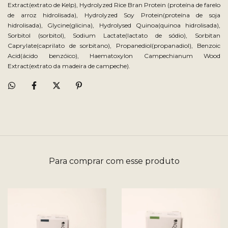
Extract(extrato de Kelp), Hydrolyzed Rice Bran Protein (proteína de farelo
de arroz hidrolisada), Hydrolyzed Soy Protein(proteína de soja
hidrolisada), Glycine(glicina), Hydrolysed Quinoa(quinoa hidrolisada),
Sorbitol (sorbitol), Sodium Lactate(lactato de sódio), Sorbitan
Caprylate(caprilato de sorbitano), Propanediol(propanadiol), Benzoic
Acid(ácido benzóico), Haematoxylon Campechianum Wood
Extract(extrato da madeira de campeche).
Para comprar com esse produto