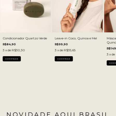
Condicionador Quartzo Verde
Leave-in Coco, Quinoa e Mel
Másca
Quino
R$84,90
R$99,90
R$149
3
x de
R$30,30
3
x de
R$35,65
3
x de
COMPRAR
COM
NOVIDADE AQUI BRASIL